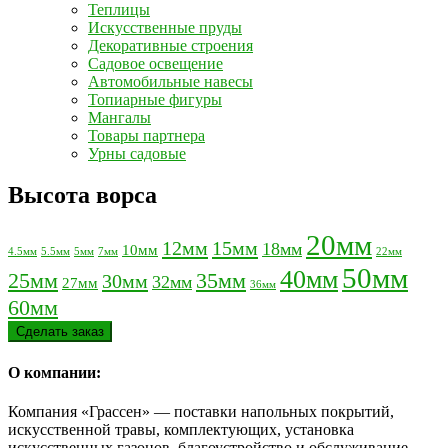
Теплицы
Искусственные пруды
Декоративные строения
Садовое освещение
Автомобильные навесы
Топиарные фигуры
Мангалы
Товары партнера
Урны садовые
Высота ворса
20мм
12мм
15мм
18мм
10мм
4.5мм
5.5мм
5мм
7мм
22мм
50мм
40мм
25мм
35мм
30мм
32мм
27мм
36мм
60мм
Сделать заказ
О компании:
Компания «Грассен» — поставки напольных покрытий,
искусственной травы, комплектующих, установка
искусственных газонов, благоустройство и обслуживание