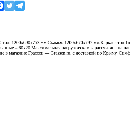
ол: 1200х690х753 мм.Скамья: 1200х670х797 мм.Каркас:стол 1шт
вянные – 60х20.Максимальная нагрузка:скамья рассчитана на наг
цене в магазине Грассен — Grassen.ru, с доставкой по Крыму, Си