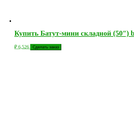
Купить Батут-мини складной (50″) 
₽
6,526
Сделать заказ