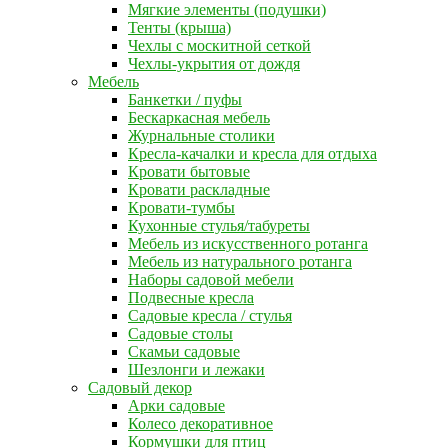
Мягкие элементы (подушки)
Тенты (крыша)
Чехлы с москитной сеткой
Чехлы-укрытия от дождя
Мебель
Банкетки / пуфы
Бескаркасная мебель
Журнальные столики
Кресла-качалки и кресла для отдыха
Кровати бытовые
Кровати раскладные
Кровати-тумбы
Кухонные стулья/табуреты
Мебель из искусственного ротанга
Мебель из натурального ротанга
Наборы садовой мебели
Подвесные кресла
Садовые кресла / стулья
Садовые столы
Скамьи садовые
Шезлонги и лежаки
Садовый декор
Арки садовые
Колесо декоративное
Кормушки для птиц