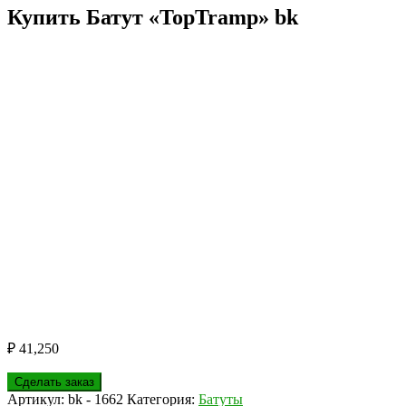
Купить Батут «TopTramp» bk
₽
41,250
Сделать заказ
Артикул:
bk - 1662
Категория:
Батуты