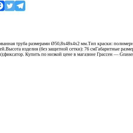
кованная труба размерами Ø50,8х48х4х2 мм.Тип краски: полим
етей.Высота изделия (без защитной сетки): 76 смГабаритные раз
;фиксатор. Купить по низкой цене в магазине Грассен — Grassen