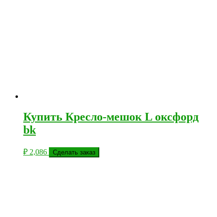
Купить Кресло-мешок L оксфорд
bk
₽
2,086
Сделать заказ