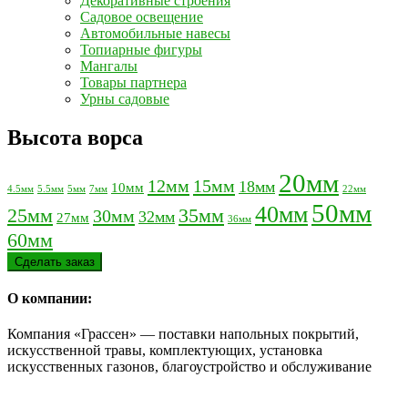
Декоративные строения
Садовое освещение
Автомобильные навесы
Топиарные фигуры
Мангалы
Товары партнера
Урны садовые
Высота ворса
20мм
12мм
15мм
18мм
10мм
4.5мм
5.5мм
5мм
7мм
22мм
50мм
40мм
25мм
35мм
30мм
32мм
27мм
36мм
60мм
Сделать заказ
О компании:
Компания «Грассен» — поставки напольных покрытий,
искусственной травы, комплектующих, установка
искусственных газонов, благоустройство и обслуживание