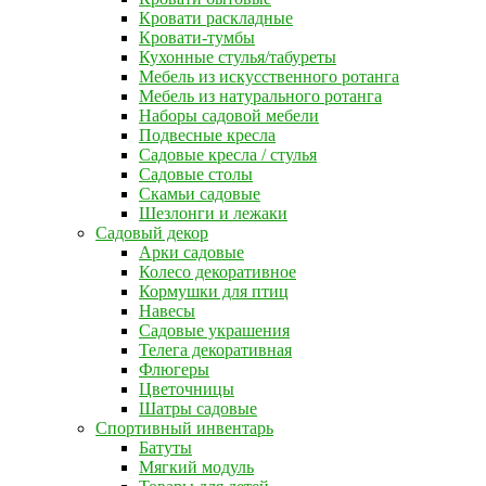
Кровати раскладные
Кровати-тумбы
Кухонные стулья/табуреты
Мебель из искусственного ротанга
Мебель из натурального ротанга
Наборы садовой мебели
Подвесные кресла
Садовые кресла / стулья
Садовые столы
Скамьи садовые
Шезлонги и лежаки
Садовый декор
Арки садовые
Колесо декоративное
Кормушки для птиц
Навесы
Садовые украшения
Телега декоративная
Флюгеры
Цветочницы
Шатры садовые
Спортивный инвентарь
Батуты
Мягкий модуль