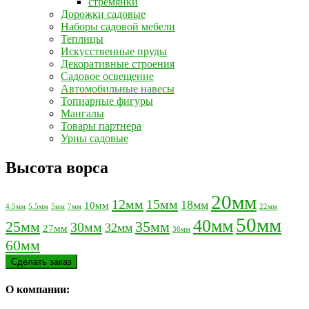
стремянки
Дорожки садовые
Наборы садовой мебели
Теплицы
Искусственные пруды
Декоративные строения
Садовое освещение
Автомобильные навесы
Топиарные фигуры
Мангалы
Товары партнера
Урны садовые
Высота ворса
20мм
12мм
15мм
18мм
10мм
4.5мм
5.5мм
5мм
7мм
22мм
50мм
40мм
25мм
35мм
30мм
32мм
27мм
36мм
60мм
Сделать заказ
О компании: